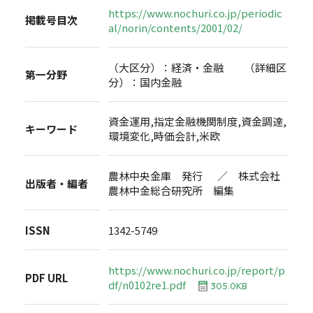
https://www.nochuri.co.jp/periodic
掲載号目次
al/norin/contents/2001/02/
（大区分）：経済・金融 （詳細区
第一分野
分）：国内金融
資金運用,指定金融機関制度,資金調達,
キーワード
環境変化,時価会計,米欧
農林中央金庫 発行 ／ 株式会社
出版者・編者
農林中金総合研究所 編集
ISSN
1342-5749
https://www.nochuri.co.jp/report/p
PDF URL
df/n0102re1.pdf
305.0KB