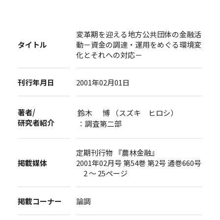
変革期を迎える地方公共団体の金融活
タイトル
動－資金の調達・運用をめぐる環境変
化とそれへの対応－
刊行年月日
2001年02月01日
著者/
鈴木 博 （スズキ ヒロシ）
研究者紹介
：調査第二部
定期刊行物 『農林金融』
掲載媒体
2001年02月号 第54巻 第2号 通巻660号
2 ～ 25ページ
掲載コーナー
論調