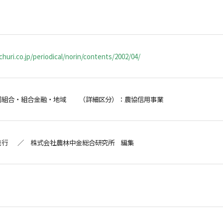
huri.co.jp/periodical/norin/contents/2002/04/
同組合・組合金融・地域 （詳細区分）：農協信用事業
発行 ／ 株式会社農林中金総合研究所 編集