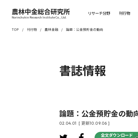
農林中金総合研究所
リサーチ分野
刊行物
Norinchukin Research Institute Co., Ltd.
TOP
刊行物
農林金融
論題：公金預貯金の動向
書誌情報
論題：公金預貯金の動
02.04.01
[ 更新10.09.06 ]
全文ダウンロード