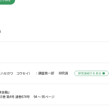
75.6KB
向
：調査第一部 研究員
（ハセガワ コウセイ）
研究員紹介を見る
林金融』
55巻 第4号 通巻674号 94 ～ 95ページ