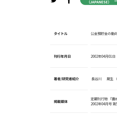
（JAPANESE）
タイトル
公金預貯金の動
刊行年月日
2002年04月01日
著者/
研究者紹介
長谷川 晃生 
定期刊行物 『農
掲載媒体
2002年04月号 第