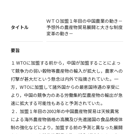
ＷＴＯ加盟１年目の中国農業の動き－
タイトル
予想外の農産物貿易展開と大きな制度
変革の動き－
要旨
１ WTOに加盟する前から，中国が加盟することによっ
て競争力の弱い穀物等農産物の輸入が拡大し，農家への
打撃が甚大だという懸念は内外で指摘されていた。一
方，WTOに加盟して諸外国からの最恵国待遇の享受に
より，中国の競争力のある労働集約型農産物の輸出が急
速に拡大する可能性もあると予測されていた。
２．加盟１年目の2002年の中国農産物貿易は天候異常
による海外農産物価格の高騰及び先進諸国の食品検疫体
制の強化などにより，加盟する前の予測と異なった展開