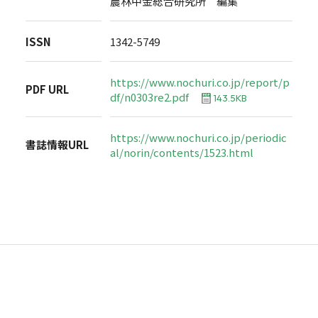
農林中金総合研究所 編集
ISSN
1342-5749
https://www.nochuri.co.jp/report/p
PDF URL
df/n0303re2.pdf
143.5KB
https://www.nochuri.co.jp/periodic
書誌情報URL
al/norin/contents/1523.html