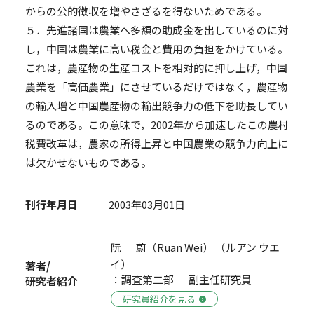
からの公的徴収を増やさざるを得ないためである。
５．先進諸国は農業へ多額の助成金を出しているのに対
し，中国は農業に高い税金と費用の負担をかけている。
これは，農産物の生産コストを相対的に押し上げ，中国
農業を「高価農業」にさせているだけではなく，農産物
の輸入増と中国農産物の輸出競争力の低下を助長してい
るのである。この意味で，2002年から加速したこの農村
税費改革は，農家の所得上昇と中国農業の競争力向上に
は欠かせないものである。
刊行年月日
2003年03月01日
阮 蔚（Ruan Wei） （ルアン ウエ
イ）
著者/
：調査第二部 副主任研究員
研究者紹介
研究員紹介を見る