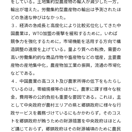
をしている。土地集約型農産物の輸入が減少した一方，
輸出が増えた。労働集約型農産物の輸出は予測されたほ
どの急速な伸びはなかった。
３．経済の急成長と高度化により比較劣位化してきた中
国農業は，WTO加盟の衝撃を緩和するために，いわば
競争力を強化するために，市場機能を活用する方向で構
造調整の速度を上げている。量より質への転換，需要の
高い労働集約的な商品作物や畜産物などの増産，主要農
産物の産地集中化，農産物加工業の振興，流通の市場化
などである。
４．中国農業の高コスト及び農家所得の低下をもたらし
ているのは，零細規模等のほかに，農家に課す様々な税
金，費用等の公的負担も重要な要因である。これは，主
として中央政府が農村エリアの県と郷鎮政府に様々な行
政サービスを義務づけているにもかかわらず，そのコス
トを郷鎮政府が賄うための財源措置を中央政府はほとん
ど講じておらず，郷鎮政府はその財源補填のために農民