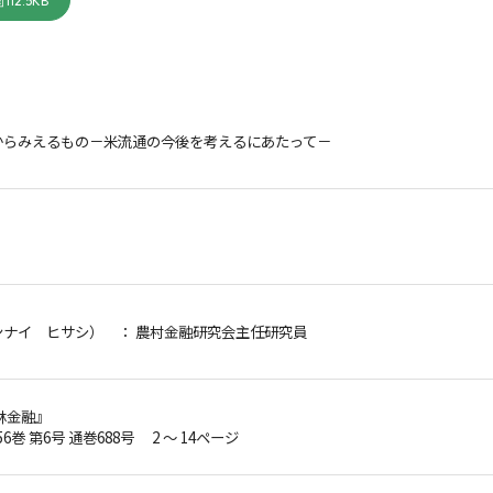
112.5KB
からみえるもの－米流通の今後を考えるにあたって－
ンナイ ヒサシ）
： 農村金融研究会主任研究員
林金融』
56巻 第6号 通巻688号 2 ～ 14ページ