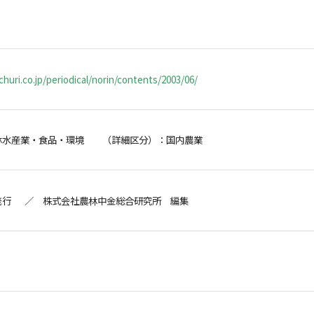
huri.co.jp/periodical/norin/contents/2003/06/
林水産業・食品・環境 （詳細区分）：国内農業
発行 ／ 株式会社農林中金総合研究所 編集