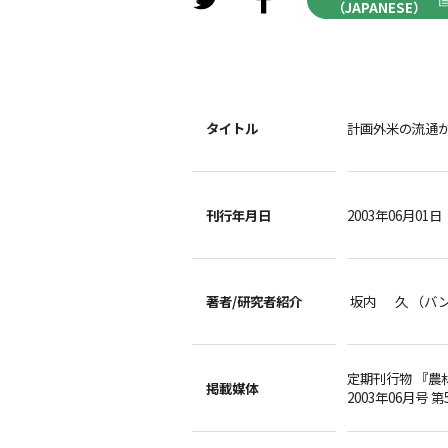
（JAPANESE）
タイトル
計画外米の流通
刊行年月日
2003年06月01日
著者/
研究者紹介
坂内 久 （バ
定期刊行物 『農
掲載媒体
2003年06月号 第