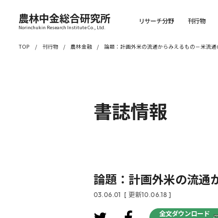
農林中金総合研究所
リサーチ分野
刊行物
Norinchukin Research Institute Co., Ltd.
TOP
刊行物
農林金融
論題：計画外米の流通からみえるもの－米流通
書誌情報
論題：計画外米の流通
03.06.01
[ 更新10.06.18 ]
全文ダウンロード