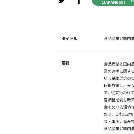
（JAPANESE）
タイトル
食品産業と国内
要旨
食品産業と国内
業の連携に関す
いう基本理念の
連携施策は，元
で，従来行われ
害調整を要し政
食をめぐる環境
おり，これに対
菜・果実，畜産
食品産業と国内