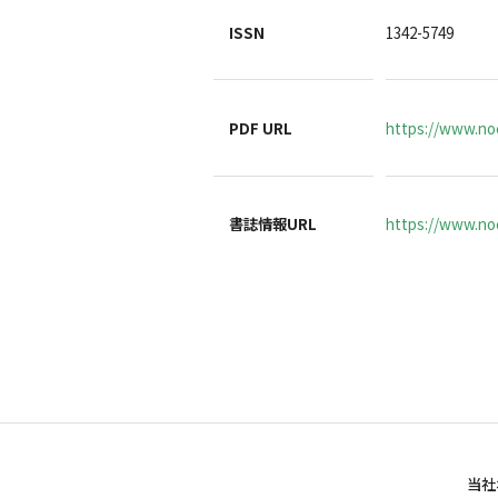
ISSN
1342-5749
PDF URL
https://www.no
書誌情報URL
https://www.noc
当社