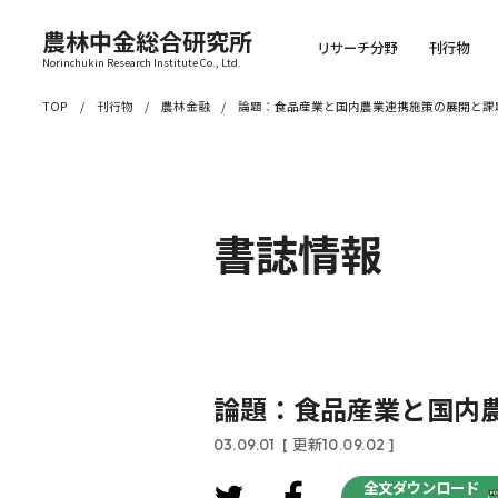
農林中金総合研究所
リサーチ分野
刊行物
Norinchukin Research Institute Co., Ltd.
TOP
刊行物
農林金融
論題：食品産業と国内農業連携施策の展開と課
書誌情報
論題：食品産業と国内
03.09.01
[ 更新10.09.02 ]
全文ダウンロード