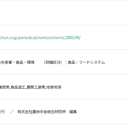
huri.co.jp/periodical/norin/contents/2003/09/
林水産業・食品・環境 （詳細区分）：食品・フードシステム
業政策,食品加工,農商工連携,地産地消
発行 ／ 株式会社農林中金総合研究所 編集