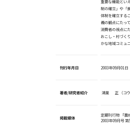
重要な機能とい
制の確立」や「
体制を確立する
義の観点にたっ
消費者の視点に
おこし・村づく
かな地域コミュ
刊行年月日
2003年09月01日
著者/
研究者紹介
鴻巣 正 （コ
定期刊行物 『農
掲載媒体
2003年09月号 第