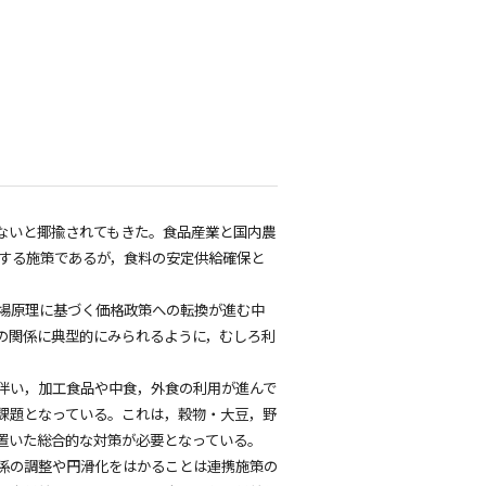
ないと揶揄されてもきた。食品産業と国内農
とする施策であるが，食料の安定供給確保と
場原理に基づく価格政策への転換が進む中
の関係に典型的にみられるように，むしろ利
伴い，加工食品や中食，外食の利用が進んで
課題となっている。これは，穀物・大豆，野
置いた総合的な対策が必要となっている。
係の調整や円滑化をはかることは連携施策の