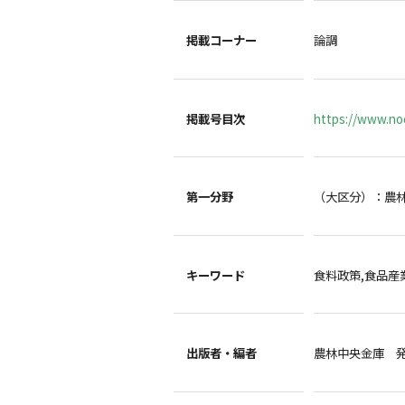
掲載コーナー
論調
掲載号目次
https://www.noc
第一分野
（大区分）：農
キーワード
食料政策,食品産
出版者・編者
農林中央金庫 