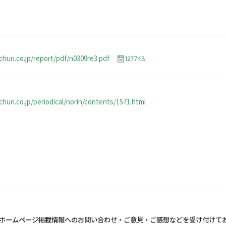
churi.co.jp/report/pdf/n0309re3.pdf
127.7KB
huri.co.jp/periodical/norin/contents/1571.html
ホームページ掲載情報へのお問い合わせ・
ご意見・ご感想などを受け付けて