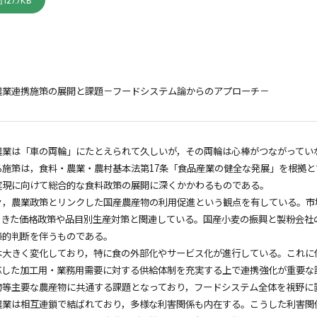
127.7KB
農業連携施策の展開と課題－フードシステム論からのアプローチ－
農業は「車の両輪」にたとえられて久しいが，その両輪は心棒がつながってい
る施策は，食料・農業・農村基本法第17条「食品産業の健全な発展」を根拠
実現に向けて総合的な食料政策の展開に深くかかわるものである。
々，農業政策とリンクした国産農産物の利用促進という観点を有している。市
てきた価格政策や品目別生産対策と関連している。国産小麦の振興と製粉会社
策的判断を伴うものである。
は大きく変化しており，特に食の外部化やサービス化が進行している。これに
応した加工用・業務用需要に対する供給体制を充実する上で連携強化が重要な
物等主要な農産物に共通する課題となっており，フードシステム全体を視野に
農業は相互連鎖で結ばれており，多様な利害関係も内在する。こうした利害関