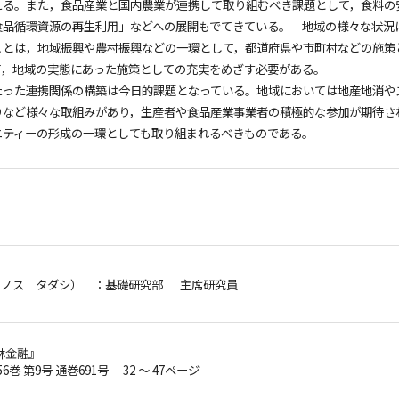
える。また，食品産業と国内農業が連携して取り組むべき課題として，食料の
食品循環資源の再生利用」などへの展開もでてきている。 地域の様々な状況
ことは，地域振興や農村振興などの一環として，都道府県や市町村などの施策
て，地域の実態にあった施策としての充実をめざす必要がある。
たった連携関係の構築は今日的課題となっている。地域においては地産地消や
りなど様々な取組みがあり，生産者や食品産業事業者の積極的な参加が期待さ
ニティーの形成の一環としても取り組まれるべきものである。
ウノス タダシ）
：基礎研究部 主席研究員
林金融』
56巻 第9号 通巻691号 32 ～ 47ページ