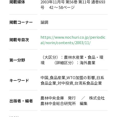
掲載媒体
2003年11月号 第56巻 第11号 通巻693
号 42 ～ 58ページ
掲載コーナー
論調
https://www.nochuri.co.jp/periodic
掲載号目次
al/norin/contents/2003/11/
（大区分）：農林水産業・食品・環
第一分野
境 （詳細区分）：海外農業
中国,食品産業,WTO加盟の影響,日系
キーワード
食品企業,対中投資,台湾系食品企業
農林中央金庫 発行 ／ 株式会社
出版者・編者
農林中金総合研究所 編集