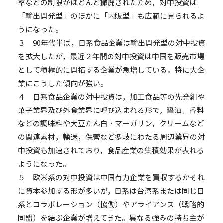
率などの制限がほとんど撤廃されたため，対中投資は
「輸出開発型」のほかに「内販型」も広範に見られるよ
うになった。
３ 90年代半ば，日系食品企業は輸出開発型の対中投資
を拡大したが，最近２年間の対中投資は中国を販売市場
として積極的に開拓する企業が急増している。特に大企
業にこうした傾向が強い。
４ 日系食品企業の対中投資は，加工食品等の先発組や
菓子業界及び外食業界に呼び込まれる形で，醤油，香料
などの調味料や大豆たん白・マーガリン，クリームなど
の関連素材，輸送，保管など多岐にわたる周辺業界の対
中投資も加速されており，食品産業の集積効果が表れる
ようになった。
５ 欧米系の対中投資は中国有力企業を買収するかそれ
に資本参加する形が多いが，日系は台湾系または同じ日
系とコラボレーション（協働）やアライアンス（戦略的
同盟）を結ぶ企業が増えてきた。異なる強みの持ち主が