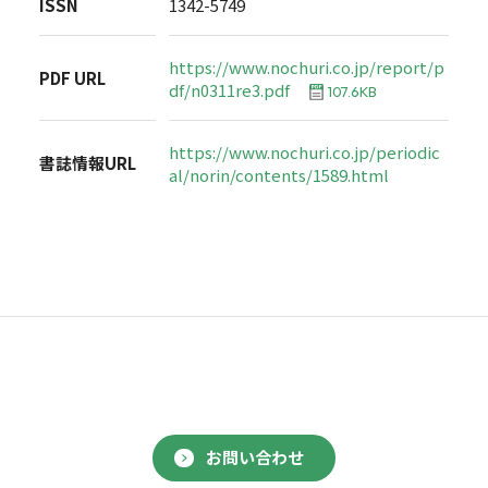
ISSN
1342-5749
https://www.nochuri.co.jp/report/p
PDF URL
df/n0311re3.pdf
107.6KB
https://www.nochuri.co.jp/periodic
書誌情報URL
al/norin/contents/1589.html
お問い合わせ