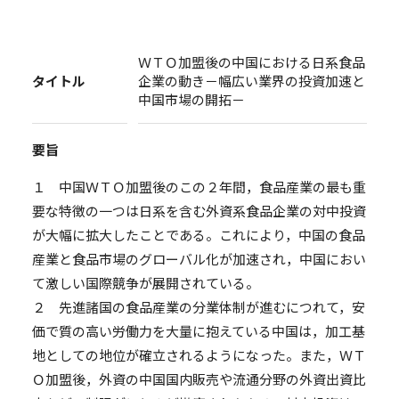
ＷＴＯ加盟後の中国における日系食品
タイトル
企業の動き－幅広い業界の投資加速と
中国市場の開拓－
要旨
１ 中国ＷＴＯ加盟後のこの２年間，食品産業の最も重
要な特徴の一つは日系を含む外資系食品企業の対中投資
が大幅に拡大したことである。これにより，中国の食品
産業と食品市場のグローバル化が加速され，中国におい
て激しい国際競争が展開されている。
２ 先進諸国の食品産業の分業体制が進むにつれて，安
価で質の高い労働力を大量に抱えている中国は，加工基
地としての地位が確立されるようになった。また，ＷＴ
Ｏ加盟後，外資の中国国内販売や流通分野の外資出資比