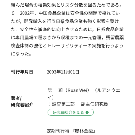
組んだ場合の相乗効果とリスク分散を図るためである。
６ 2002年，中国食品企業は安全性の問題で揺れてい
たが，開発輸入を行う日系食品企業も強く影響を受け
た。安全性を徹底的に向上させるために，日系食品企業
は専用農場で種まきから収穫までの一元管理，残留農薬
検査体制の強化とトレーサビリティーの実施を行うよう
になった。
刊行年月日
2003年11月01日
阮 蔚（Ruan Wei） （ルアン ウエ
イ）
著者/
：調査第二部 副主任研究員
研究者紹介
研究員紹介を見る
定期刊行物 『農林金融』