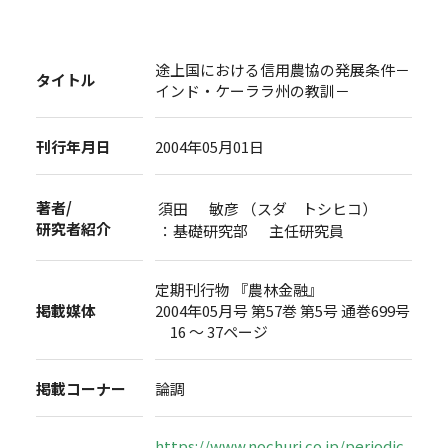
途上国における信用農協の発展条件－
タイトル
インド・ケーララ州の教訓－
刊行年月日
2004年05月01日
著者/
須田 敏彦 （スダ トシヒコ）
研究者紹介
：基礎研究部 主任研究員
定期刊行物 『農林金融』
掲載媒体
2004年05月号 第57巻 第5号 通巻699号
16 ～ 37ページ
掲載コーナー
論調
https://www.nochuri.co.jp/periodic