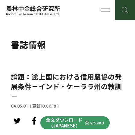
農林中金総合研究所
Norinchukin Research Institute Co., Ltd.
書誌情報
論題：途上国における信用農協の発
展条件－インド・ケーララ州の教訓
－
04.05.01
[ 更新10.06.18 ]
全文ダウンロード
475.9KB
（JAPANESE）