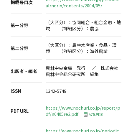
掲載号目次
al/norin/contents/2004/05/
（大区分）：協同組合・組合金融・地
第一分野
域 （詳細区分）：農協
（大区分）：農林水産業・食品・環
第二分野
境 （詳細区分）：海外農業
農林中央金庫 発行 ／ 株式会社
出版者・編者
農林中金総合研究所 編集
ISSN
1342-5749
https://www.nochuri.co.jp/report/p
PDF URL
df/n0405re2.pdf
475.9KB
https://www.nochuri.co.jp/periodic