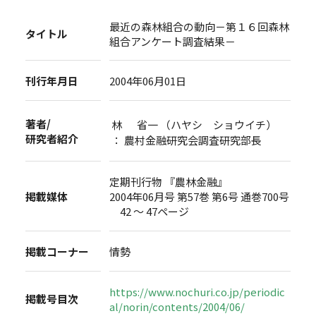
最近の森林組合の動向－第１６回森林
タイトル
組合アンケート調査結果－
刊行年月日
2004年06月01日
著者/
林 省一 （ハヤシ ショウイチ）
研究者紹介
： 農村金融研究会調査研究部長
定期刊行物 『農林金融』
掲載媒体
2004年06月号 第57巻 第6号 通巻700号
42 ～ 47ページ
掲載コーナー
情勢
https://www.nochuri.co.jp/periodic
掲載号目次
al/norin/contents/2004/06/