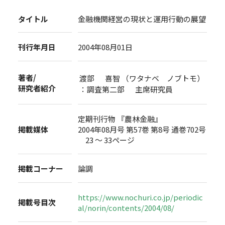
タイトル
金融機関経営の現状と運用行動の展望
刊行年月日
2004年08月01日
著者/
渡部 喜智 （ワタナベ ノブトモ）
研究者紹介
：調査第二部 主席研究員
定期刊行物 『農林金融』
掲載媒体
2004年08月号 第57巻 第8号 通巻702号
23 ～ 33ページ
掲載コーナー
論調
https://www.nochuri.co.jp/periodic
掲載号目次
al/norin/contents/2004/08/