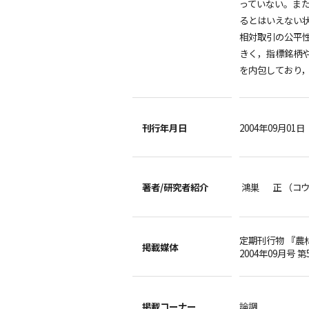
っていない。ま
るとはいえない
相対取引の公平
きく，指標銘柄
を内包しており
刊行年月日
2004年09月01日
著者/
研究者紹介
鴻巣 正 （コ
定期刊行物 『農
掲載媒体
2004年09月号 第
掲載コーナー
論調