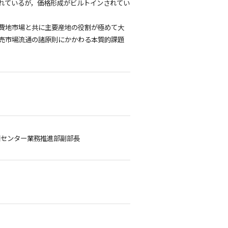
れているが，価格形成がビルトインされてい
費地市場と共に主要産地の役割が極めて大
売市場流通の諸原則にかかわる本質的課題
センター業務推進部副部長