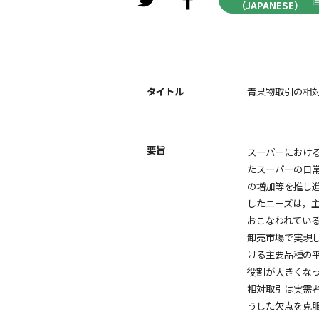
（JAPANESE）
タイトル
青果物取引の相
要旨
スーパーにおけ
たスーパーの日
の増加等を推し
したニーズは，
おこなわれてい
卸売市場で実現
ける主要品種の
役割が大きくな
相対取引は実需
うした欠点を克