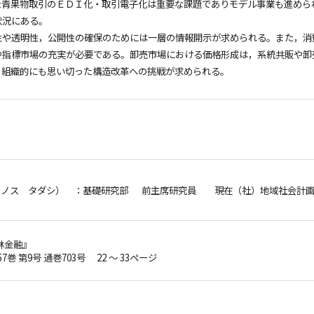
た青果物取引のＥＤＩ化・取引電子化は重要な課題でありモデル事業も進めら
状況にある。
性や透明性，公開性の確保のためには一層の情報開示が求められる。また，消
や指標市場の充実が必要である。卸売市場における価格形成は，系統共販や卸
，組織的にも思い切った構造改革への挑戦が求められる。
ウノス タダシ）
：基礎研究部 前主席研究員 現在（社）地域社会計画
林金融』
57巻 第9号 通巻703号 22 ～ 33ページ