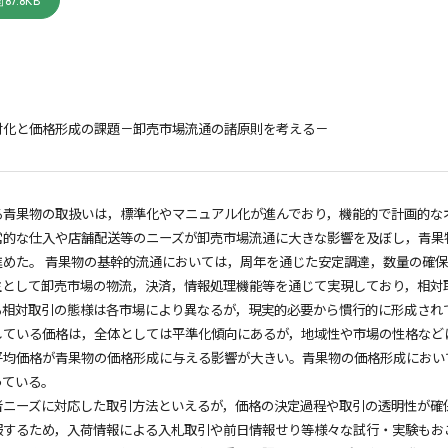
87.8KB
対化と価格形成の課題－卸売市場流通の諸原則を考える－
る青果物の取扱いは，標準化やマニュアル化が進んでおり，機能的で計画的な
常的な仕入や店舗配送等のニーズが卸売市場流通に大きな影響を及ぼし，青果
進めた。 青果物の基幹的流通においては，周年を通じた安定調達，数量の確
主として卸売市場の物流，決済，情報処理機能等を通じて実現しており，相対
る相対取引の態様は各市場により異なるが，現実的必要から慣行的に形成され
している価格は，全体としては平準化傾向にあるが，地域性や市場の性格など
平均価格が青果物の価格形成に与える影響が大きい。青果物の価格形成におい
っている。
者ニーズに対応した取引方法といえるが，価格の決定過程や取引の透明性が確
服するため，入荷情報による入札取引や前日情報せり等様々な試行・実験もお