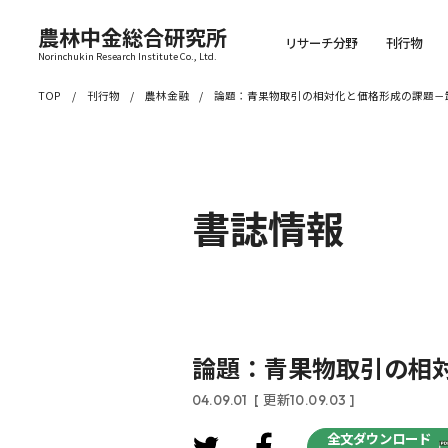
農林中金総合研究所
リサーチ分野
刊行物
Norinchukin Research Institute Co., Ltd.
TOP
刊行物
農林金融
論題：青果物取引の相対化と価格形成の課題－
書誌情報
論題：青果物取引の相
04.09.01
[ 更新10.09.03 ]
全文ダウンロード