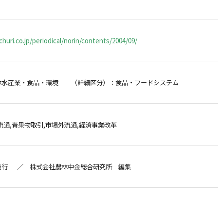
huri.co.jp/periodical/norin/contents/2004/09/
林水産業・食品・環境 （詳細区分）：食品・フードシステム
流通,青果物取引,市場外流通,経済事業改革
発行 ／ 株式会社農林中金総合研究所 編集