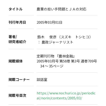
タイトル
農業の担い手問題とＪＡの対応
刊行年月日
2005年03月01日
著者/
鈴木 俊彦 （スズキ トシヒコ）
研究者紹介
： 農政ジャーナリスト
定期刊行物 『農林金融』
掲載媒体
2005年03月号 第58巻 第3号 通巻709号
34 ～ 35ページ
掲載コーナー
談話室
https://www.nochuri.co.jp/periodic
掲載号目次
al/norin/contents/2005/03/