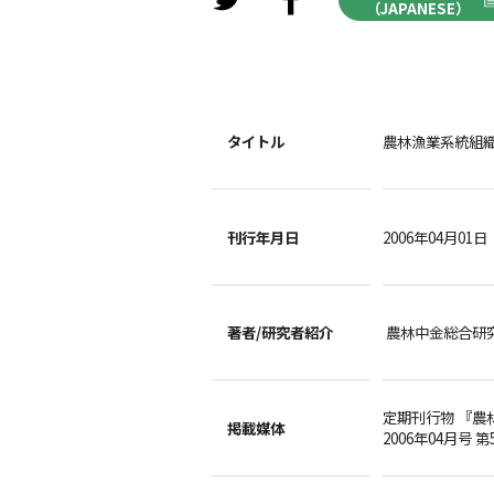
（JAPANESE）
タイトル
農林漁業系統組
刊行年月日
2006年04月01日
著者/
研究者紹介
農林中金総合研
定期刊行物 『農
掲載媒体
2006年04月号 第