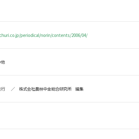
huri.co.jp/periodical/norin/contents/2006/04/
の他
発行 ／ 株式会社農林中金総合研究所 編集