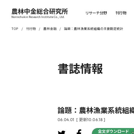
農林中金総合研究所
リサーチ分野
刊行物
Norinchukin Research Institute Co., Ltd.
TOP
刊行物
農林金融
論題：農林漁業系統組織の主要勘定統計
書誌情報
論題：農林漁業系統組
06.04.01
[ 更新10.06.18 ]
全文ダウンロード