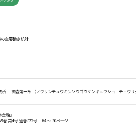
40.3KB
織の主要勘定統計
究所 調査第一部 （ノウリンチュウキンソウゴウケンキュウショ チョウサ
林金融』
59巻 第4号 通巻722号 64 ～ 70ページ