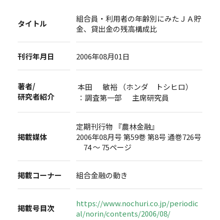
組合員・利用者の年齢別にみたＪＡ貯
タイトル
金、貸出金の残高構成比
刊行年月日
2006年08月01日
著者/
本田 敏裕 （ホンダ トシヒロ）
研究者紹介
：調査第一部 主席研究員
定期刊行物 『農林金融』
掲載媒体
2006年08月号 第59巻 第8号 通巻726号
74 ～ 75ページ
掲載コーナー
組合金融の動き
https://www.nochuri.co.jp/periodic
掲載号目次
al/norin/contents/2006/08/