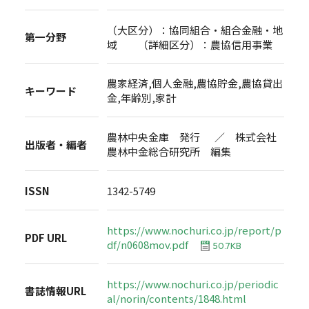
（大区分）：協同組合・組合金融・地
第一分野
域 （詳細区分）：農協信用事業
農家経済,個人金融,農協貯金,農協貸出
キーワード
金,年齢別,家計
農林中央金庫 発行 ／ 株式会社
出版者・編者
農林中金総合研究所 編集
ISSN
1342-5749
https://www.nochuri.co.jp/report/p
PDF URL
df/n0608mov.pdf
50.7KB
https://www.nochuri.co.jp/periodic
書誌情報URL
al/norin/contents/1848.html