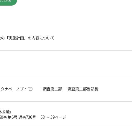
55.1KB
後の「実施計画」の内容について
ワタナベ ノブトモ）
：調査第二部 調査第二部副部長
林金融』
60巻 第6号 通巻736号 53 ～ 59ページ