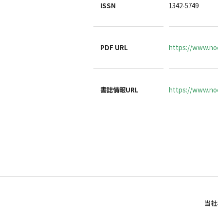
ISSN
1342-5749
PDF URL
https://www.no
書誌情報URL
https://www.noc
当社