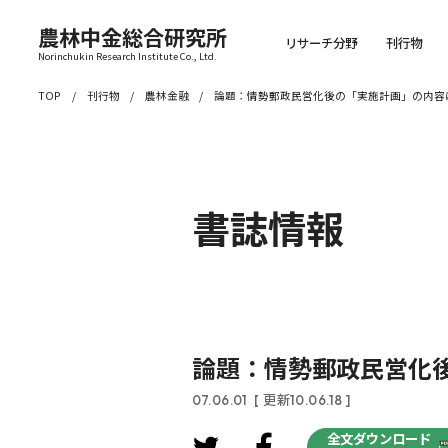
農林中金総合研究所
リサーチ分野
刊行物
Norinchukin Research Institute Co., Ltd.
TOP
刊行物
農林金融
論題：情勢郵政民営化後の「実施計画」の内容
書誌情報
論題：情勢郵政民営化
07.06.01
[ 更新10.06.18 ]
全文ダウンロード