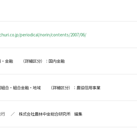
huri.co.jp/periodical/norin/contents/2007/06/
済・金融 （詳細区分）：国内金融
同組合・組合金融・地域 （詳細区分）：農協信用事業
発行 ／ 株式会社農林中金総合研究所 編集