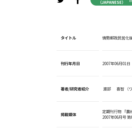
（JAPANESE）
タイトル
情勢郵政民営化
刊行年月日
2007年06月01日
著者/
研究者紹介
渡部 喜智 （
定期刊行物 『農
掲載媒体
2007年06月号 第