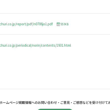
churi.co.jp/report/pdf/n0706jo1.pdf
55.1KB
huri.co.jp/periodical/norin/contents/1931.html
ホームページ掲載情報へのお問い合わせ・
ご意見・ご感想などを受け付けて