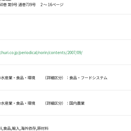
60巻 第9号 通巻739号 2 ～ 16ページ
huri.co.jp/periodical/norin/contents/2007/09/
林水産業・食品・環境 （詳細区分）：食品・フードシステム
林水産業・食品・環境 （詳細区分）：国内農業
,食品,輸入,海外依存,原材料