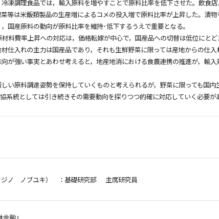
，冷凍調理食品では，輸入原料を増やすことで原料比率を低下させた。飲食店
惣菜等は米飯類製品の生産増によるコメの投入増で原料比率が上昇した。漬物
く，国産原料の動向が原料比率を維持･低下するうえで重要となる。
の原材料費率上昇への対応は，価格転嫁が中心で，国産品への切替は低位にとど
食材仕入れの主力は国産品であり，それも生鮮野菜に限っては産地からの仕入
志向が強い事実とあわせ考えると，地産地消における食農連携の推進が，輸入
しい原料調達姿勢を保持していくものと考えられるが，野菜に限っても国内生産
農協系統としては引き続きその需要動向を探りつつ的確に対応していく必要が
フジノ ノブユキ）
：基礎研究部 主席研究員
林金融』