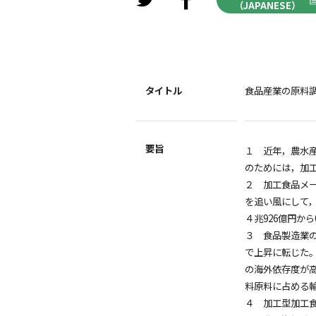
（JAPANESE）
タイトル
食品産業の原料
要旨
１ 近年，農水
のためには，加
２ 加工食品メ
を追い風にして
４兆926億円か
３ 食品製造業の
で上昇に転じた
の海外依存度が
料原料に占める
４ 加工型加工