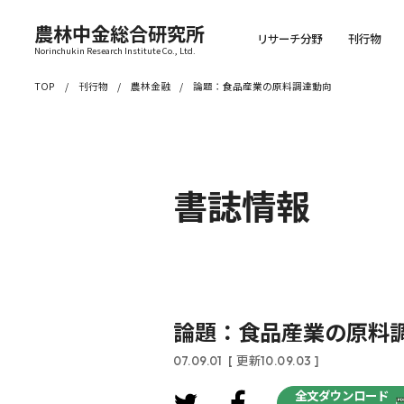
農林中金総合研究所
リサーチ分野
刊行物
Norinchukin Research Institute Co., Ltd.
TOP
刊行物
農林金融
論題：食品産業の原料調達動向
書誌情報
論題：食品産業の原料
07.09.01
[ 更新10.09.03 ]
全文ダウンロード