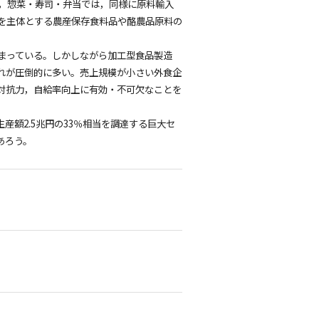
，惣菜・寿司・弁当では，同様に原料輸入
を主体とする農産保存食料品や酪農品原料の
まっている。しかしながら加工型食品製造
れが圧倒的に多い。売上規模が小さい外食企
対抗力，自給率向上に有効・不可欠なことを
額2.5兆円の33％相当を調達する巨大セ
あろう。