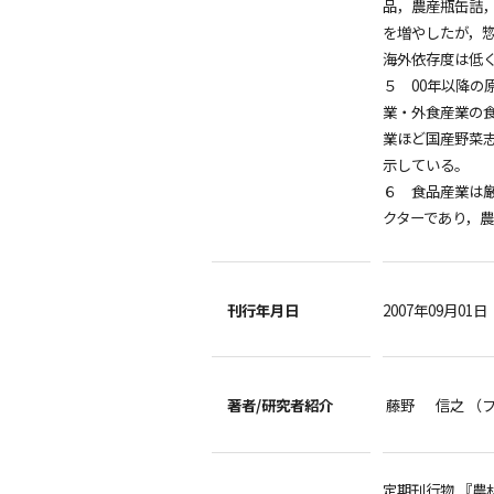
品，農産瓶缶詰
を増やしたが，
海外依存度は低
５ 00年以降
業・外食産業の
業ほど国産野菜
示している。
６ 食品産業は厳
クターであり，
刊行年月日
2007年09月01日
著者/
研究者紹介
藤野 信之 （
定期刊行物 『農