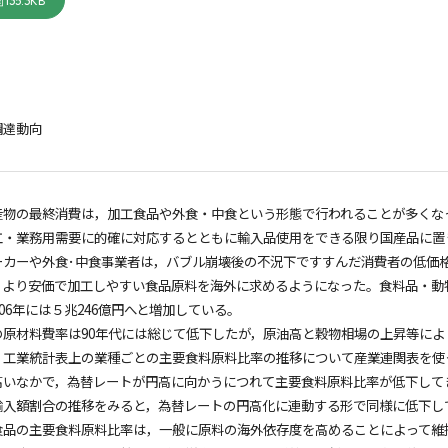
135.3KB
調達動向
産物の最終消費は，加工食品や外食・中食という形態で行われることが多くな
工・業務用需要に的確に対応するとともに輸入品使用をできる限り国産品に置
ーカーや外食･中食事業者は，バブル崩壊後の不況下ですすんだ消費者の低価
，より安価で加工しやすい食品原料を海外に求めるようになった。食料品・動物
ら06年には５兆246億円へと増加している。
原材料費率は90年代には総じて低下したが，原油高と穀物相場の上昇等により
。工業統計表上の業種ごとの主要食料原料比率の推移について産業連関表を使
高いなかで，為替レートが円高に向かうにつれて主要食料原料比率が低下して
輸入額割合の推移をみると，為替レートの円高化に連動する形で同様に低下し
食品の主要食料原料比率は，一般に原料の海外依存度を高めることによって維