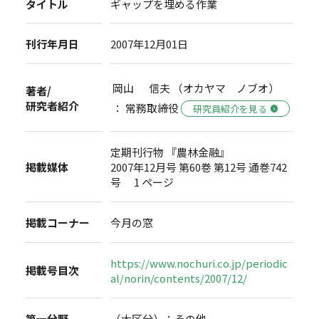
タイトル
ギャップを埋める作業
刊行年月日
2007年12月01日
岡山 信夫 （オカヤマ ノブオ）
著者/
研究者紹介
： 常務取締役
研究員紹介を見る
定期刊行物 『農林金融』
掲載媒体
2007年12月号 第60巻 第12号 通巻742
号 1 ページ
掲載コーナー
今月の窓
https://www.nochuri.co.jp/periodic
掲載号目次
al/norin/contents/2007/12/
第一分野
（大区分）：その他