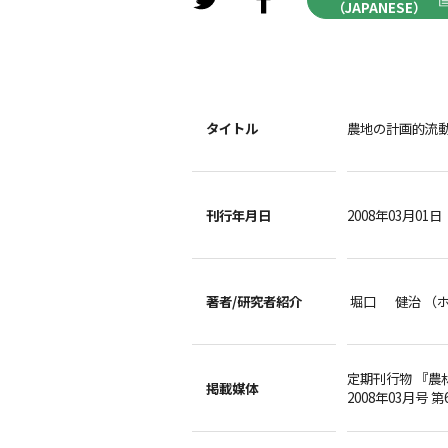
（JAPANESE）
タイトル
農地の計画的流
刊行年月日
2008年03月01日
著者/
研究者紹介
堀口 健治 （
定期刊行物 『農
掲載媒体
2008年03月号 第