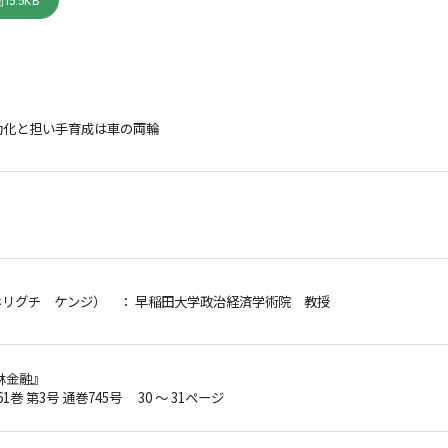
15.5KB
動化と担い手育成は車の両輪
ホリグチ ケンジ）
： 早稲田大学政治経済学術院 教授
林金融』
61巻 第3号 通巻745号 30 ～ 31ページ