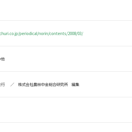
huri.co.jp/periodical/norin/contents/2008/03/
の他
発行 ／ 株式会社農林中金総合研究所 編集