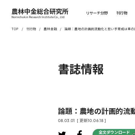
農林中金総合研究所
リサーチ分野
刊行物
Norinchukin Research Institute Co., Ltd.
TOP
刊行物
農林金融
論題：農地の計画的流動化と担い手育成は車の
書誌情報
論題：農地の計画的流
08.03.01
[ 更新10.06.18 ]
全文ダウンロード