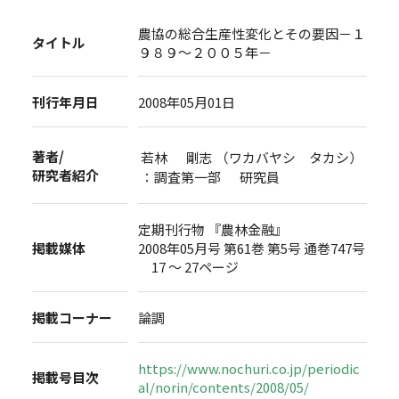
農協の総合生産性変化とその要因－１
タイトル
９８９～２００５年－
刊行年月日
2008年05月01日
著者/
若林 剛志 （ワカバヤシ タカシ）
研究者紹介
：調査第一部 研究員
定期刊行物 『農林金融』
掲載媒体
2008年05月号 第61巻 第5号 通巻747号
17 ～ 27ページ
掲載コーナー
論調
https://www.nochuri.co.jp/periodic
掲載号目次
al/norin/contents/2008/05/