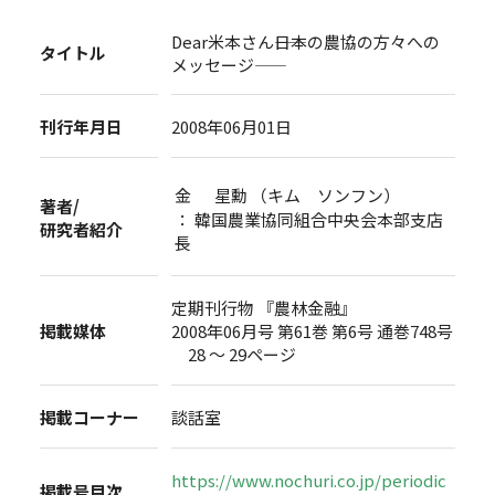
Dear米本さん――日本の農協の方々への
タイトル
メッセージ――
刊行年月日
2008年06月01日
金 星勳 （キム ソンフン）
著者/
： 韓国農業協同組合中央会本部支店
研究者紹介
長
定期刊行物 『農林金融』
掲載媒体
2008年06月号 第61巻 第6号 通巻748号
28 ～ 29ページ
掲載コーナー
談話室
https://www.nochuri.co.jp/periodic
掲載号目次