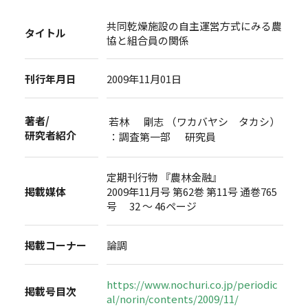
共同乾燥施設の自主運営方式にみる農
タイトル
協と組合員の関係
刊行年月日
2009年11月01日
著者/
若林 剛志 （ワカバヤシ タカシ）
研究者紹介
：調査第一部 研究員
定期刊行物 『農林金融』
掲載媒体
2009年11月号 第62巻 第11号 通巻765
号 32 ～ 46ページ
掲載コーナー
論調
https://www.nochuri.co.jp/periodic
掲載号目次
al/norin/contents/2009/11/