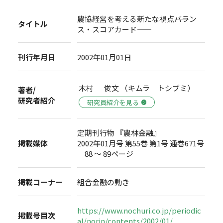
農協経営を考える新たな視点――バラン
タイトル
ス・スコアカード――
刊行年月日
2002年01月01日
木村 俊文 （キムラ トシブミ）
著者/
研究者紹介
研究員紹介を見る
定期刊行物 『農林金融』
掲載媒体
2002年01月号 第55巻 第1号 通巻671号
88 ～ 89ページ
掲載コーナー
組合金融の動き
https://www.nochuri.co.jp/periodic
掲載号目次
al/norin/contents/2002/01/