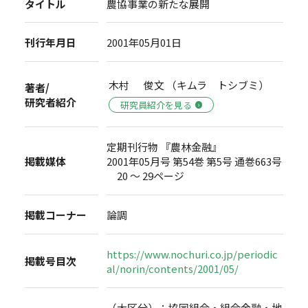
タイトル
農協事業の新たな展開
刊行年月日
2001年05月01日
木村 俊文 （キムラ トシブミ）
著者/
研究者紹介
研究員紹介を見る
定期刊行物 『農林金融』
掲載媒体
2001年05月号 第54巻 第5号 通巻663号
20 ～ 29ページ
掲載コーナー
論調
https://www.nochuri.co.jp/periodic
掲載号目次
al/norin/contents/2001/05/
（大区分）：協同組合・組合金融・地