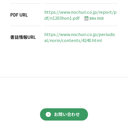
https://www.nochuri.co.jp/report/p
PDF URL
df/n1203hon1.pdf
884.5KB
https://www.nochuri.co.jp/periodic
書誌情報URL
al/norin/contents/4240.html
お問い合わせ