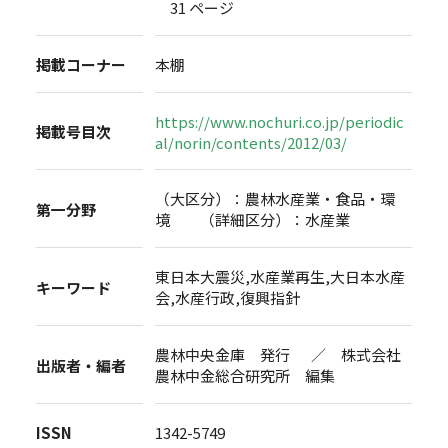
31 ページ
掲載コーナー
本棚
https://www.nochuri.co.jp/periodic
掲載号目次
al/norin/contents/2012/03/
（大区分）：農林水産業・食品・環
第一分野
境 （詳細区分）：水産業
東日本大震災,水産業再生,大日本水産
キーワード
会,水産行政,復興指針
農林中央金庫 発行 ／ 株式会社
出版者・編者
農林中金総合研究所 編集
ISSN
1342-5749