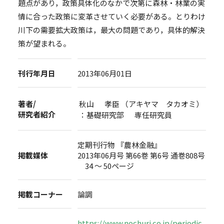
題点があり，政策具体化のなかで次第に森林・林業の実
情に合った政策に変革させていく必要がある。とりわけ
川下の需要拡大政策は，最大の問題であり，具体的解決
策が望まれる。
刊行年月日
2013年06月01日
著者/
秋山 孝臣 （アキヤマ タカオミ）
研究者紹介
：基礎研究部 専任研究員
定期刊行物 『農林金融』
掲載媒体
2013年06月号 第66巻 第6号 通巻808号
34 ～ 50ページ
掲載コーナー
論調
https://www.nochuri.co.jp/periodic