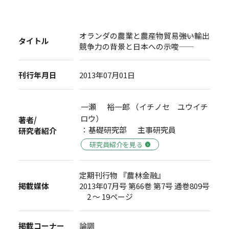
オランダの農業と農産物貿易――強い輸出
タイトル
競争力の背景と日本への示唆――
刊行年月日
2013年07月01日
一瀬 裕一郎 （イチノセ ユウイチ
ロウ）
著者/
：基礎研究部 主事研究員
研究者紹介
研究員紹介を見る
定期刊行物 『農林金融』
掲載媒体
2013年07月号 第66巻 第7号 通巻809号
2 ～ 19ページ
掲載コーナー
論調