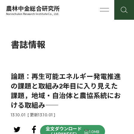
農林中金総合研究所
Norinchukin Research Institute Co., Ltd.
書誌情報
論題：再生可能エネルギー発電推進
の課題と取組み――2年目に入り見えた
課題，地域・自治体と農協系統にお
ける取組み――
13.10.01
[ 更新13.10.01 ]
全文ダウンロード
1.0MB