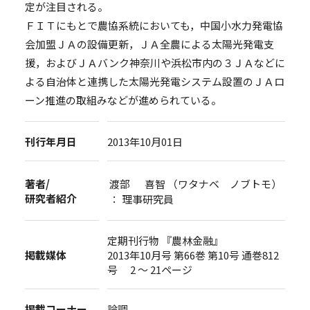
定が注目される。
ＦＩＴにもとで農協系統においても，中国小水力発電協
会加盟ＪＡの設備更新，ＪＡ全農による太陽光発電支
援，およびＪＡバンク神奈川や浜松市内の３ＪＡなどに
よる自治体と連携した太陽光発電システム設置のＪＡロ
ーン推進の取組みなどが進められている。
刊行年月日
2013年10月01日
著者/
渡部 喜智 （ワタナベ ノブトモ）
研究者紹介
： 理事研究員
定期刊行物 『農林金融』
掲載媒体
2013年10月号 第66巻 第10号 通巻812
号 2 ～ 21ページ
掲載コーナー
論調