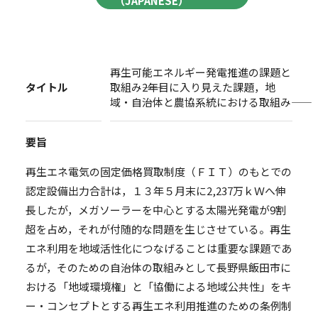
（JAPANESE）
再生可能エネルギー発電推進の課題と
タイトル
取組み――2年目に入り見えた課題，地
域・自治体と農協系統における取組み――
要旨
再生エネ電気の固定価格買取制度（ＦＩＴ）のもとでの
認定設備出力合計は，１３年５月末に2,237万ｋＷへ伸
長したが，メガソーラーを中心とする太陽光発電が9割
超を占め，それが付随的な問題を生じさせている。再生
エネ利用を地域活性化につなげることは重要な課題であ
るが，そのための自治体の取組みとして長野県飯田市に
おける「地域環境権」と「協働による地域公共性」をキ
ー・コンセプトとする再生エネ利用推進のための条例制