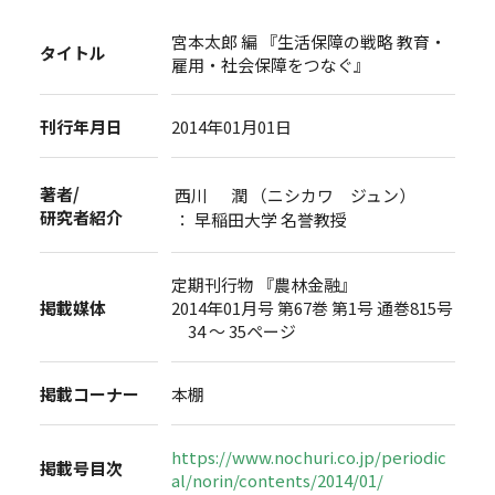
宮本太郎 編 『生活保障の戦略 教育・
タイトル
雇用・社会保障をつなぐ』
刊行年月日
2014年01月01日
著者/
西川 潤 （ニシカワ ジュン）
研究者紹介
： 早稲田大学 名誉教授
定期刊行物 『農林金融』
掲載媒体
2014年01月号 第67巻 第1号 通巻815号
34 ～ 35ページ
掲載コーナー
本棚
https://www.nochuri.co.jp/periodic
掲載号目次
al/norin/contents/2014/01/