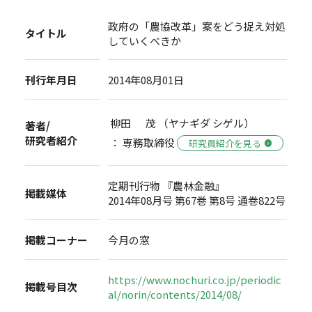
政府の「農協改革」案をどう捉え対処
タイトル
していくべきか
刊行年月日
2014年08月01日
柳田 茂 （ヤナギダ シゲル）
著者/
研究者紹介
： 専務取締役
研究員紹介を見る
定期刊行物 『農林金融』
掲載媒体
2014年08月号 第67巻 第8号 通巻822号
掲載コーナー
今月の窓
https://www.nochuri.co.jp/periodic
掲載号目次
al/norin/contents/2014/08/