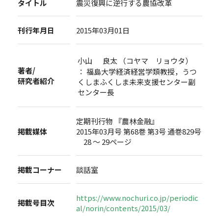
タイトル
震災復興に逆行する農協改革
刊行年月日
2015年03月01日
小山 良太 （コヤマ リョウタ）
著者/
： 福島大学経済経営学類教授，うつ
研究者紹介
くしまふくしま未来支援センター副
センター長
定期刊行物 『農林金融』
掲載媒体
2015年03月号 第68巻 第3号 通巻829号
28 ～ 29ページ
掲載コーナー
談話室
https://www.nochuri.co.jp/periodic
掲載号目次
al/norin/contents/2015/03/