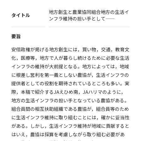
地方創生と農業協同組合――地方の生活イ
タイトル
ンフラ維持の担い手として――
要旨
安倍政権が掲げる地方創生には，買い物，交通，教育文
化，医療等，地方で人が暮らし続けるために必要な生活
インフラの維持が大前提となる。地方によっては，地域
に根差し営利を第一義としない農協が，生活インフラの
提供者としての役割を期待されているところも多い。実
際，本稿で紹介するJAえひめ南，JAハリマのように，
地方の生活インフラの担い手となっている農協がある。
組合員間の相互扶助組織である農協が，組合員等のため
に生活インフラ維持に取り組むことには，確かに妥当性
がある。しかし，生活インフラ維持が地域に貢献すると
はいえ，農協は採算を考慮しながら取り組む必要があ