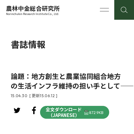
農林中金総合研究所
Norinchukin Research Institute Co., Ltd.
書誌情報
論題：地方創生と農業協同組合――地方
の生活インフラ維持の担い手として――
15.04.30
[ 更新15.06.12 ]
全文ダウンロード
872.9KB
（JAPANESE）