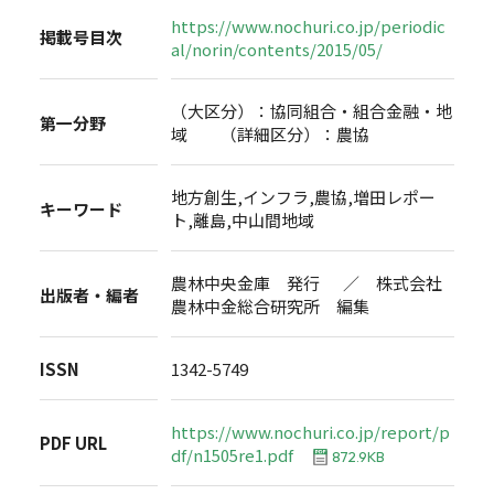
https://www.nochuri.co.jp/periodic
掲載号目次
al/norin/contents/2015/05/
（大区分）：協同組合・組合金融・地
第一分野
域 （詳細区分）：農協
地方創生,インフラ,農協,増田レポー
キーワード
ト,離島,中山間地域
農林中央金庫 発行 ／ 株式会社
出版者・編者
農林中金総合研究所 編集
ISSN
1342-5749
https://www.nochuri.co.jp/report/p
PDF URL
df/n1505re1.pdf
872.9KB