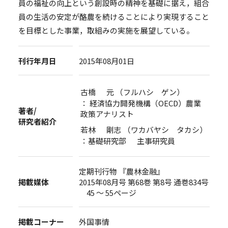
員の福祉の向上という創設時の精神を基礎に据え，組合
員の生活の安定が酪農を続けることにより実現すること
を目標とした事業，取組みの実施を展望している。
刊行年月日
2015年08月01日
古橋 元 （フルハシ ゲン）
： 経済協力開発機構（OECD）農業
著者/
政策アナリスト
研究者紹介
若林 剛志 （ワカバヤシ タカシ）
：基礎研究部 主事研究員
定期刊行物 『農林金融』
掲載媒体
2015年08月号 第68巻 第8号 通巻834号
45 ～ 55ページ
掲載コーナー
外国事情