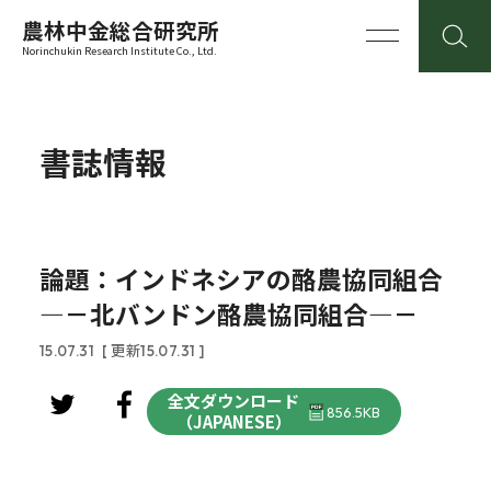
農林中金総合研究所
Norinchukin Research Institute Co., Ltd.
書誌情報
論題：インドネシアの酪農協同組合
―－北バンドン酪農協同組合―－
15.07.31
[ 更新15.07.31 ]
全文ダウンロード
856.5KB
（JAPANESE）