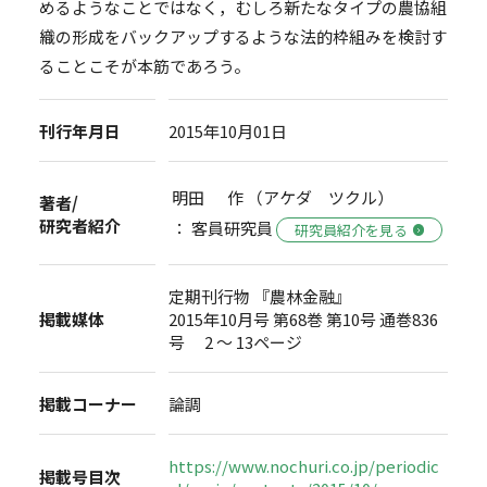
めるようなことではなく，むしろ新たなタイプの農協組
織の形成をバックアップするような法的枠組みを検討す
ることこそが本筋であろう。
刊行年月日
2015年10月01日
明田 作 （アケダ ツクル）
著者/
研究者紹介
： 客員研究員
研究員紹介を見る
定期刊行物 『農林金融』
掲載媒体
2015年10月号 第68巻 第10号 通巻836
号 2 ～ 13ページ
掲載コーナー
論調
https://www.nochuri.co.jp/periodic
掲載号目次