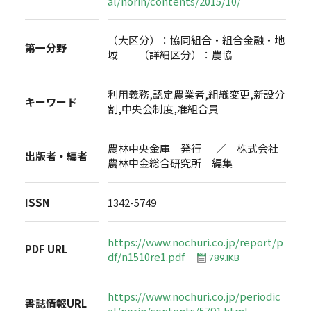
al/norin/contents/2015/10/
（大区分）：協同組合・組合金融・地
第一分野
域 （詳細区分）：農協
利用義務,認定農業者,組織変更,新設分
キーワード
割,中央会制度,准組合員
農林中央金庫 発行 ／ 株式会社
出版者・編者
農林中金総合研究所 編集
ISSN
1342-5749
https://www.nochuri.co.jp/report/p
PDF URL
df/n1510re1.pdf
789.1KB
https://www.nochuri.co.jp/periodic
書誌情報URL
al/norin/contents/5791.html