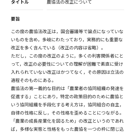
タイトル
農協法の改正について
要旨
この度の農協法改正は，国会審議等で論点になっていな
いものを含め，多岐にわたっており，実務的にも重要な
改正を多く含んでいる（改正の内容は省略）。
ただし，この度の改正のように，多くの利害関係者にと
って，改正の必要性についての理解が困難で素直に受け
入れられていない改正はかつてなく，その原因は立法の
過程そのものにある。
農協法の第一義的な目的は「農業者の協同組織の発達を
促進する」ことにあり，特定の政策目的のために農協と
いう協同組織を手段化する考え方は，協同組合の自主，
自律の性格に反し，その性格を歪めることにつながる。
「農業の成長産業化を図るため」の改正というのであれ
ば，多様な実態と性格をもった農協を一つの枠に閉じ込