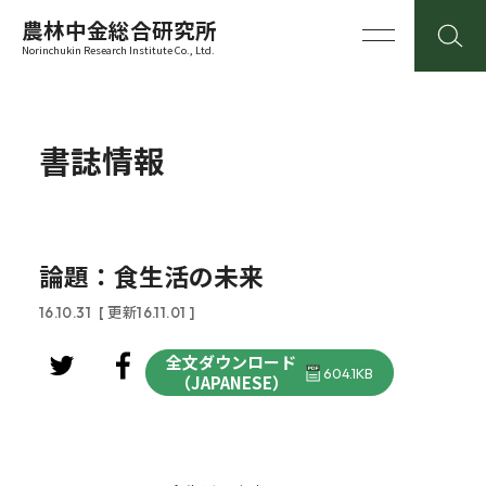
農林中金総合研究所
Norinchukin Research Institute Co., Ltd.
書誌情報
論題：食生活の未来
16.10.31
[ 更新16.11.01 ]
全文ダウンロード
604.1KB
（JAPANESE）