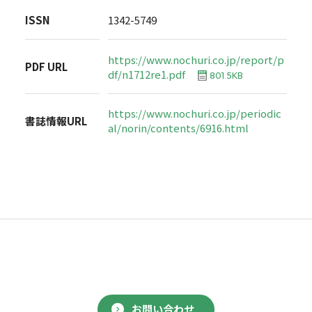
ISSN
1342-5749
https://www.nochuri.co.jp/report/p
PDF URL
df/n1712re1.pdf
801.5KB
https://www.nochuri.co.jp/periodic
書誌情報URL
al/norin/contents/6916.html
お問い合わせ