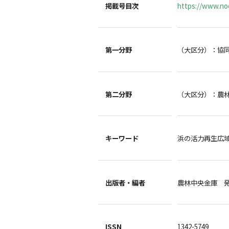
掲載号目次
https://www.noc
第一分野
（大区分）：協
第二分野
（大区分）：農
キーワード
浜の活力再生広域
出版者・編者
農林中央金庫 
ISSN
1342-5749