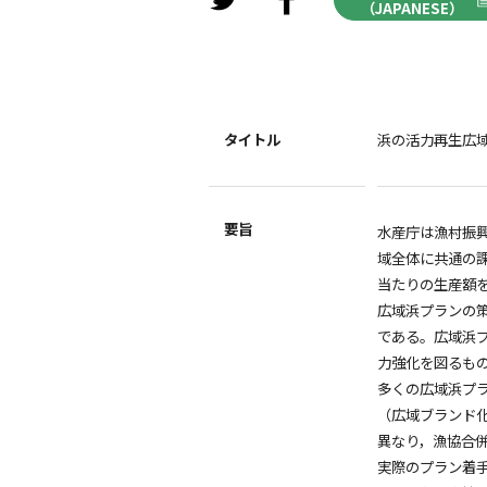
（JAPANESE）
タイトル
浜の活力再生広
要旨
水産庁は漁村振
域全体に共通の課
当たりの生産額を
広域浜プランの
である。広域浜
力強化を図るも
多くの広域浜プ
（広域ブランド
異なり，漁協合
実際のプラン着