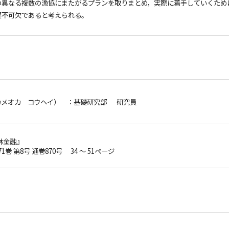
の異なる複数の漁協にまたがるプランを取りまとめ，実際に着手していくため
要不可欠であると考えられる。
カメオカ コウヘイ）
：基礎研究部 研究員
林金融』
71巻 第8号 通巻870号 34 ～ 51ページ