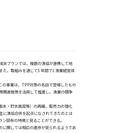
域浜プランでは，複数の漁協が連携して地
た，取組みを通じて5 年間で1 漁業経営体
この事業は，TPP対策の名目で登場したもの
対策関連施策を活用して推進し，漁業の競争
製氷・貯氷施設等）の再編，販売力の強化
主に漁協合併を起点になされてきたのとは
ラン固有の特徴と見ることができる。
のに関しては相応の進捗が見られるようであ