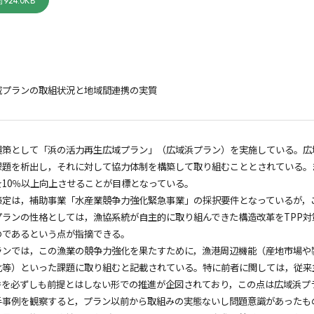
924.0KB
域プランの取組状況と地域間連携の実質
興策として「浜の活力再生広域プラン」（広域浜プラン）を実施している。広
題を析出し，それに対して協力体制を構築して取り組むこととされている。ま
10％以上向上させることが目標となっている。
策定は，補助事業「水産業競争力強化緊急事業」の採択要件となっているが，
プランの性格としては，漁協系統が自主的に取り組んできた構造改革をTPP
のであるという点が指摘できる。
ランでは，この漁業の競争力強化を果たすために，漁港周辺機能（産地市場や
化等）といった課題に取り組むと記載されている。特に前者に関しては，従来
併を必ずしも前提とはしない形での推進が企図されており，この点は広域浜プ
手事例を観察すると，プラン以前から取組みの実態ないし問題意識があったも