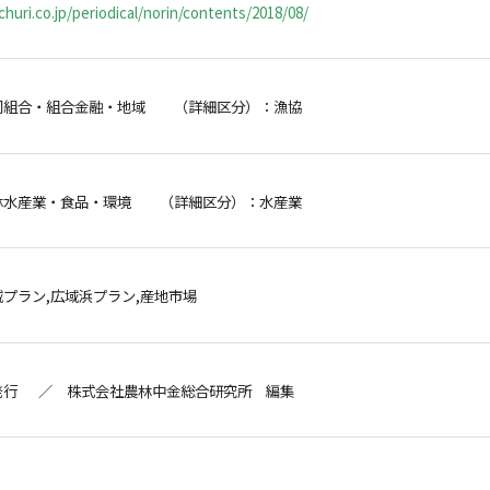
huri.co.jp/periodical/norin/contents/2018/08/
同組合・組合金融・地域 （詳細区分）：漁協
林水産業・食品・環境 （詳細区分）：水産業
プラン,広域浜プラン,産地市場
発行 ／ 株式会社農林中金総合研究所 編集