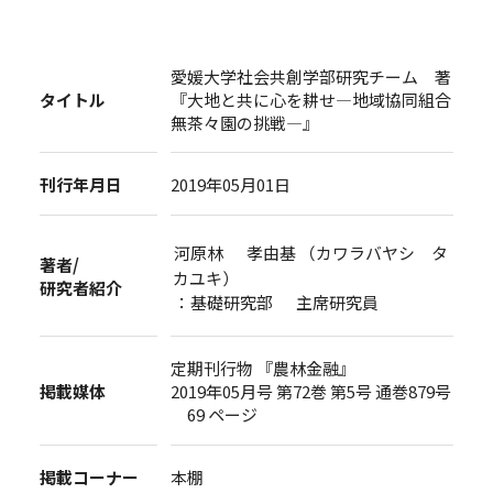
愛媛大学社会共創学部研究チーム 著
タイトル
『大地と共に心を耕せ―地域協同組合
無茶々園の挑戦―』
刊行年月日
2019年05月01日
河原林 孝由基 （カワラバヤシ タ
著者/
カユキ）
研究者紹介
：基礎研究部 主席研究員
定期刊行物 『農林金融』
掲載媒体
2019年05月号 第72巻 第5号 通巻879号
69 ページ
掲載コーナー
本棚