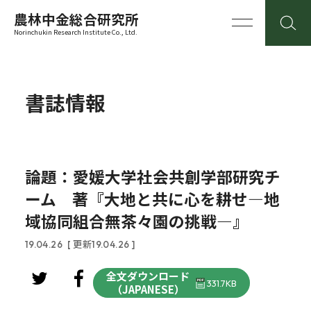
農林中金総合研究所
Norinchukin Research Institute Co., Ltd.
書誌情報
論題：愛媛大学社会共創学部研究チ
ーム 著『大地と共に心を耕せ―地
域協同組合無茶々園の挑戦―』
19.04.26
[ 更新19.04.26 ]
全文ダウンロード
331.7KB
（JAPANESE）