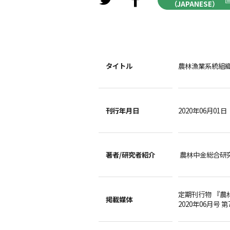
（JAPANESE）
タイトル
農林漁業系統組
刊行年月日
2020年06月01日
著者/
研究者紹介
農林中金総合研
定期刊行物 『農
掲載媒体
2020年06月号 第