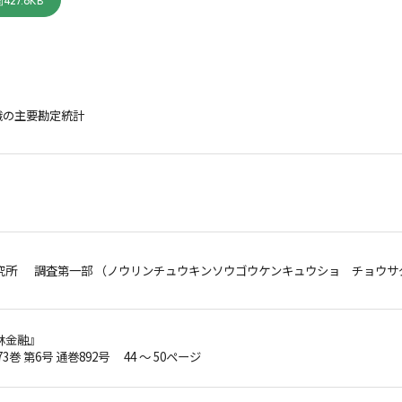
427.6KB
織の主要勘定統計
究所 調査第一部 （ノウリンチュウキンソウゴウケンキュウショ チョウサ
林金融』
73巻 第6号 通巻892号 44 ～ 50ページ