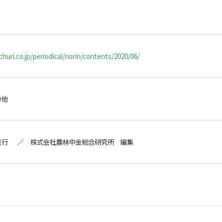
huri.co.jp/periodical/norin/contents/2020/06/
の他
発行 ／ 株式会社農林中金総合研究所 編集