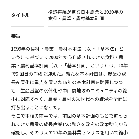
構造再編が進む日本農業と2020年の
タイトル
食料・農業・農村基本計画
要旨
1999年の食料・農業・農村基本法（以下「基本法」と
いう）に基づいて2000年から作成されてきた食料・農
業・農村基本計画（以下「基本計画」という）は、20年
で5 回目の作成を迎えた。新たな基本計画は、農業の成
長産業化に重点を置いた15年の基本計画を踏襲しつつ
も、生産基盤の弱体化や中山間地域のコミュニティの縮
小に対応すべく、農業・農村の次世代への継承を全面に
打ち出すことになった。
そこで本稿の前半では、前回の基本計画のもとで進めら
れてきた農業の成長産業化の動きを政府の政策動向から
確認し、そのうえで20年の農林業センサスを用いて縮小