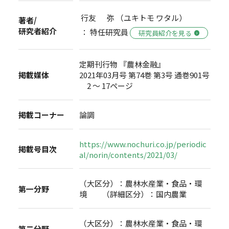
行友 弥 （ユキトモ ワタル）
著者/
研究者紹介
： 特任研究員
研究員紹介を見る
定期刊行物 『農林金融』
掲載媒体
2021年03月号 第74巻 第3号 通巻901号
2 ～ 17ページ
掲載コーナー
論調
https://www.nochuri.co.jp/periodic
掲載号目次
al/norin/contents/2021/03/
（大区分）：農林水産業・食品・環
第一分野
境 （詳細区分）：国内農業
（大区分）：農林水産業・食品・環
第二分野