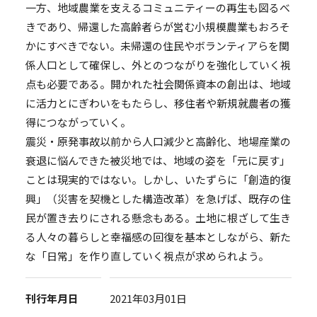
一方、地域農業を支えるコミュニティーの再生も図るべ
きであり、帰還した高齢者らが営む小規模農業もおろそ
かにすべきでない。未帰還の住民やボランティアらを関
係人口として確保し、外とのつながりを強化していく視
点も必要である。開かれた社会関係資本の創出は、地域
に活力とにぎわいをもたらし、移住者や新規就農者の獲
得につながっていく。
震災・原発事故以前から人口減少と高齢化、地場産業の
衰退に悩んできた被災地では、地域の姿を「元に戻す」
ことは現実的ではない。しかし、いたずらに「創造的復
興」（災害を契機とした構造改革）を急げば、既存の住
民が置き去りにされる懸念もある。土地に根ざして生き
る人々の暮らしと幸福感の回復を基本としながら、新た
な「日常」を作り直していく視点が求められよう。
刊行年月日
2021年03月01日