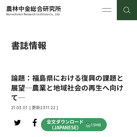
農林中金総合研究所
Norinchukin Research Institute Co., Ltd.
書誌情報
論題：福島県における復興の課題と
展望─農業と地域社会の再生へ向け
て─
21.03.01
[ 更新23.11.22 ]
全文ダウンロード
1.5MB
（JAPANESE）