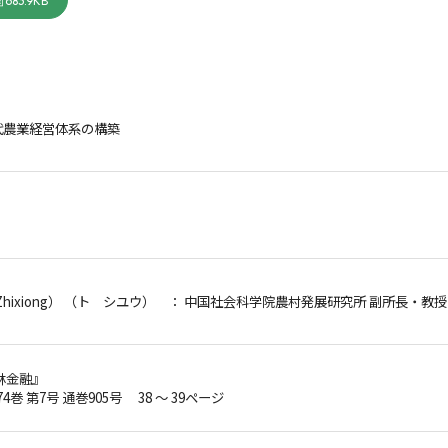
683.9KB
代農業経営体系の構築
hixiong） （ト シユウ）
： 中国社会科学院農村発展研究所 副所長・教授
林金融』
74巻 第7号 通巻905号 38 ～ 39ページ