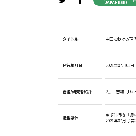
（JAPANESE）
タイトル
中国における現
刊行年月日
2021年07月01日
著者/
研究者紹介
杜 志雄（Du Z
定期刊行物 『農
掲載媒体
2021年07月号 第