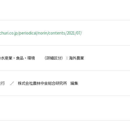
huri.co.jp/periodical/norin/contents/2021/07/
林水産業・食品・環境 （詳細区分）：海外農業
発行 ／ 株式会社農林中金総合研究所 編集