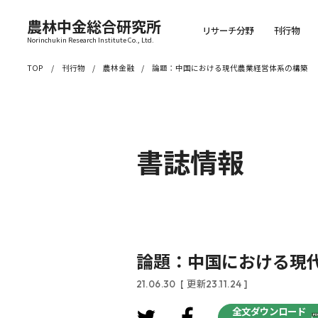
農林中金総合研究所
リサーチ分野
刊行物
Norinchukin Research Institute Co., Ltd.
TOP
刊行物
農林金融
論題：中国における現代農業経営体系の構築
書誌情報
論題：中国における現
21.06.30
[ 更新23.11.24 ]
全文ダウンロード