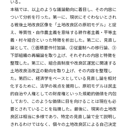
いる。
本稿では、以上のような議論動向に着目し、その内容に
ついて分析を行った。第一に、現状にそぐわないとされ
る戦後土地改良区像を「土地改良区の原初モデル」と捉
え、等質性・自作農主義を意味する耕作者主義・平等主
義・村々組合といった特徴を析出した。第二に、見直し
論として、①面積要件付加論、②従量制への移行論、③
下部組織の再編論を取り上げ、それぞれの内容と特徴を
整理した。第三に、組合員制度や改良区運営に関連する
土地改良法改正の動向を取り上げ、その内容を整理し
た。第四に、経済学をベースとしている見直し論を相対
化するために、法学の視点を援用し、原初モデルは民主
的自治や人権としての財産権といった規範的価値を内包
しており、このような価値に目を向けることは現在も必
要とされていることを指摘した。最後に、現実の土地改
良区は相当に多様であり、特定の見直し論で全て説明し
きれるわけではなく、個々の土地改良区による自己決定