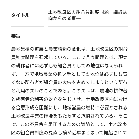
土地改良区の組合員制度問題─議論動
タイトル
向からの考察─
要旨
農地集積の進展と農業構造の変化は、土地改良区の組合
員制度問題を惹起している。ここで言う問題とは、現実
の耕作者には必ずしも組合員としての地位は与えられ
ず、一方で地域農業の担い手としての地位は必ずしも高
くない所有者が組合員の大宗を占めてしまうという所有
と利用のズレのことである。このズレは、農地の耕作者
と所有者の利害の対立を生じさせ、土地改良区内におけ
る合意形成を困難にし、地域営農の維持に必要とされる
土地改良事業の停滞をもたらすと危惧されている。そこ
で、この不具合を是正するための議論として、土地改良
区の組合員制度の見直し論が近年まとまって提起されて