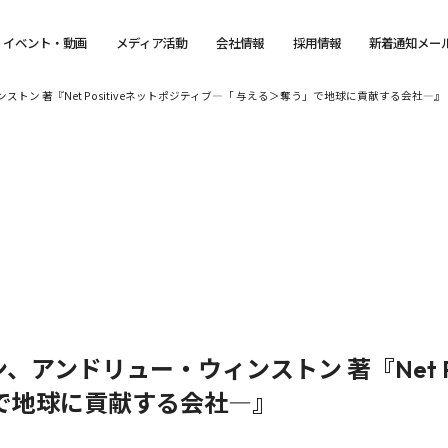
イベント・動画
メディア活動
会社情報
採用情報
新着通知メー
ン 著『Net Positiveネットポジティブ―「 与える＞奪う」で地球に貢献する会社―』
アンドリュー・ウィンストン 著『Net Po
で地球に貢献する会社―』