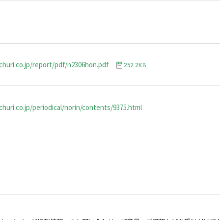
churi.co.jp/report/pdf/n2306hon.pdf
252.2KB
huri.co.jp/periodical/norin/contents/9375.html