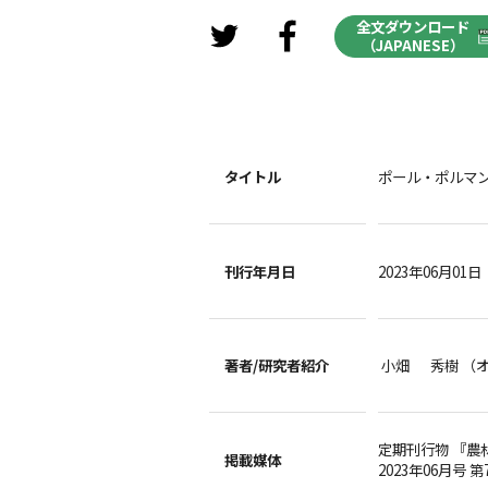
全文ダウンロード
（JAPANESE）
タイトル
ポール・ポルマン
刊行年月日
2023年06月01日
著者/
研究者紹介
小畑 秀樹 （
定期刊行物 『農
掲載媒体
2023年06月号 