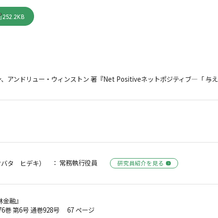
252.2KB
、アンドリュー・ウィンストン 著『Net Positiveネットポジティブ―「
： 常務執行役員
オバタ ヒデキ）
研究員紹介を見る
林金融』
第76巻 第6号 通巻928号 67 ページ