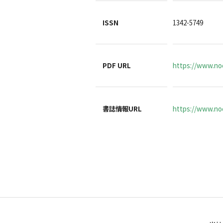
ISSN
1342-5749
PDF URL
https://www.no
書誌情報URL
https://www.noc