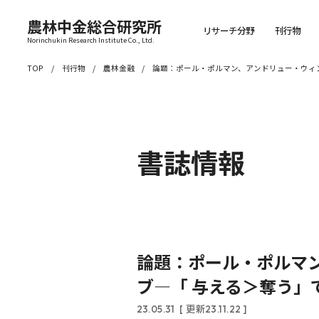
農林中金総合研究所
リサーチ分野
刊行物
Norinchukin Research Institute Co., Ltd.
TOP
刊行物
農林金融
論題：ポール・ポルマン、アンドリュー・ウィンスト
書誌情報
論題：ポール・ポルマン、
ブ―「 与える＞奪う」
23.05.31
[ 更新23.11.22 ]