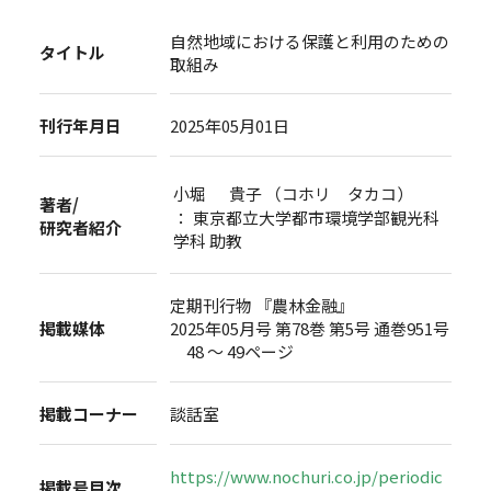
自然地域における保護と利用のための
タイトル
取組み
刊行年月日
2025年05月01日
小堀 貴子 （コホリ タカコ）
著者/
： 東京都立大学都市環境学部観光科
研究者紹介
学科 助教
定期刊行物 『農林金融』
掲載媒体
2025年05月号 第78巻 第5号 通巻951号
48 ～ 49ページ
掲載コーナー
談話室
https://www.nochuri.co.jp/periodic
掲載号目次