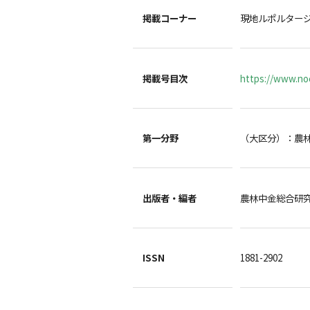
掲載コーナー
現地ルポルター
掲載号目次
https://www.noc
第一分野
（大区分）：農
出版者・編者
農林中金総合
ISSN
1881-2902