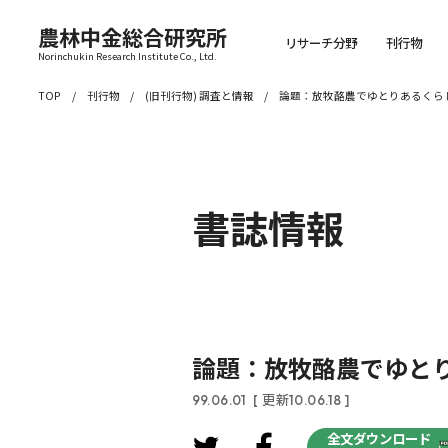
農林中金総合研究所
リサーチ分野
刊行物
Norinchukin Research Institute Co., Ltd.
TOP
刊行物
(旧刊行物) 調査と情報
論題：放牧酪農でゆとりあるくら
書誌情報
論題：放牧酪農でゆとり
99.06.01
[ 更新10.06.18 ]
全文ダウンロード