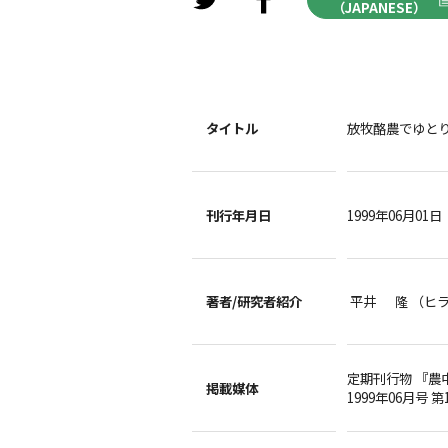
（JAPANESE）
タイトル
放牧酪農でゆとり
刊行年月日
1999年06月01日
著者/
研究者紹介
平井 隆 （ヒ
定期刊行物 『農
掲載媒体
1999年06月号 第