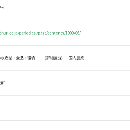
ジュ
huri.co.jp/periodical/past/contents/1999/06/
林水産業・食品・環境 （詳細区分）：国内農業
研究所