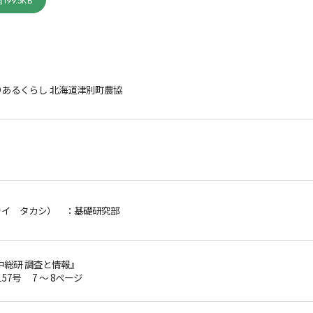
199.5KB
あるくらし 北海道津別町農協
ライ タカシ）
：基礎研究部
中総研 調査と情報』
157号 7 ～ 8ページ