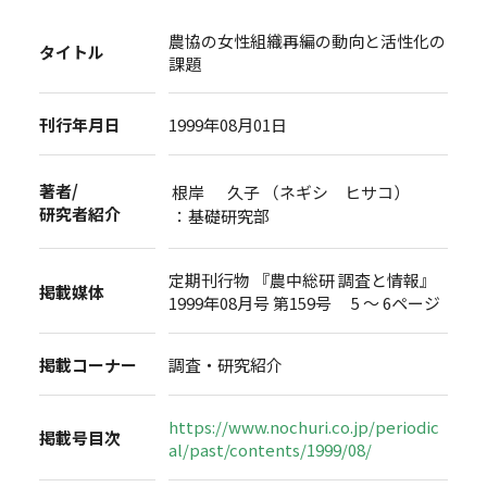
農協の女性組織再編の動向と活性化の
タイトル
課題
刊行年月日
1999年08月01日
著者/
根岸 久子 （ネギシ ヒサコ）
研究者紹介
：基礎研究部
定期刊行物 『農中総研 調査と情報』
掲載媒体
1999年08月号 第159号 5 ～ 6ページ
掲載コーナー
調査・研究紹介
https://www.nochuri.co.jp/periodic
掲載号目次
al/past/contents/1999/08/