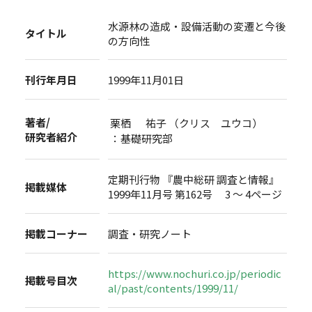
水源林の造成・設備活動の変遷と今後
タイトル
の方向性
刊行年月日
1999年11月01日
著者/
栗栖 祐子 （クリス ユウコ）
研究者紹介
：基礎研究部
定期刊行物 『農中総研 調査と情報』
掲載媒体
1999年11月号 第162号 3 ～ 4ページ
掲載コーナー
調査・研究ノート
https://www.nochuri.co.jp/periodic
掲載号目次
al/past/contents/1999/11/