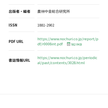
出版者・編者
農林中金総合研究所
ISSN
1881-2902
https://www.nochuri.co.jp/report/p
PDF URL
df/r0008int.pdf
182.9KB
https://www.nochuri.co.jp/periodic
書誌情報URL
al/past/contents/3028.html