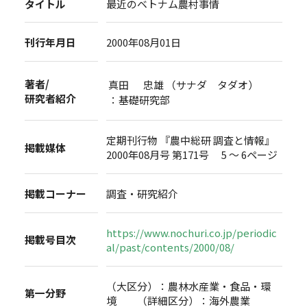
タイトル
最近のベトナム農村事情
刊行年月日
2000年08月01日
著者/
真田 忠雄 （サナダ タダオ）
研究者紹介
：基礎研究部
定期刊行物 『農中総研 調査と情報』
掲載媒体
2000年08月号 第171号 5 ～ 6ページ
掲載コーナー
調査・研究紹介
https://www.nochuri.co.jp/periodic
掲載号目次
al/past/contents/2000/08/
（大区分）：農林水産業・食品・環
第一分野
境 （詳細区分）：海外農業