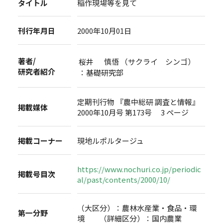
タイトル
稲作現場等を見て
刊行年月日
2000年10月01日
著者/
桜井 慎悟 （サクライ シンゴ）
研究者紹介
：基礎研究部
定期刊行物 『農中総研 調査と情報』
掲載媒体
2000年10月号 第173号 3 ページ
掲載コーナー
現地ルポルタージュ
https://www.nochuri.co.jp/periodic
掲載号目次
al/past/contents/2000/10/
（大区分）：農林水産業・食品・環
第一分野
境 （詳細区分）：国内農業