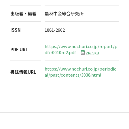
出版者・編者
農林中金総合研究所
ISSN
1881-2902
https://www.nochuri.co.jp/report/p
PDF URL
df/r0010re2.pdf
216.5KB
https://www.nochuri.co.jp/periodic
書誌情報URL
al/past/contents/3038.html