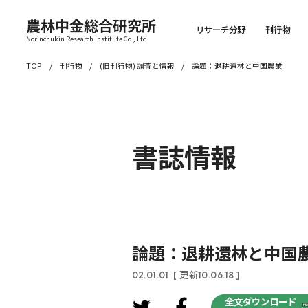
農林中金総合研究所
リサーチ分野
刊行物
Norinchukin Research Institute Co., Ltd.
TOP
刊行物
(旧刊行物) 調査と情報
論題：退耕還林と中国農業
書誌情報
論題：退耕還林と中国
02.01.01
[ 更新10.06.18 ]
全文ダウンロード