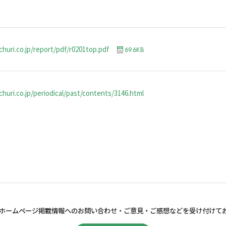
churi.co.jp/report/pdf/r0201top.pdf
69.6KB
huri.co.jp/periodical/past/contents/3146.html
ホームページ掲載情報へのお問い合わせ・
ご意見・ご感想などを受け付けて