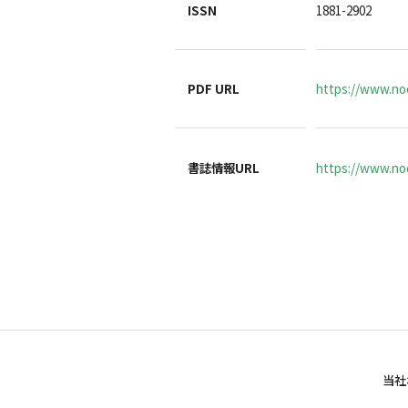
ISSN
1881-2902
PDF URL
https://www.no
書誌情報URL
https://www.noc
当社