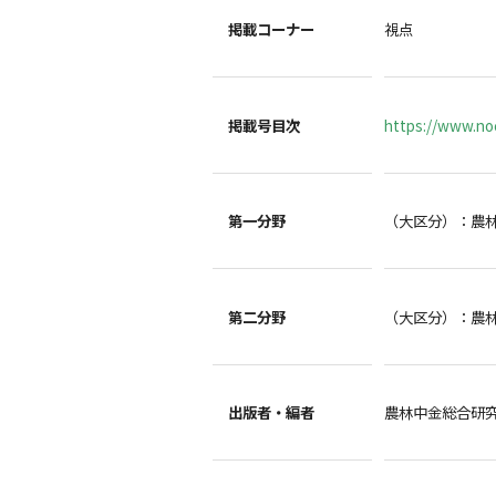
掲載コーナー
視点
掲載号目次
https://www.noc
第一分野
（大区分）：農
第二分野
（大区分）：農
出版者・編者
農林中金総合