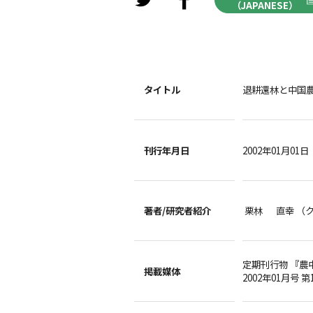
（JAPANESE）
タイトル
退耕還林と中国
刊行年月日
2002年01月01日
著者/
研究者紹介
栗林 直幸 （
定期刊行物 『農
掲載媒体
2002年01月号 