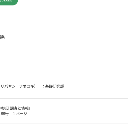
69.6KB
農業
クリバヤシ ナオユキ）
：基礎研究部
中総研 調査と情報』
第188号 1 ページ