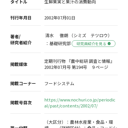
タイトル
生鮮果実と果汁の消費動向
刊行年月日
2002年07月01日
清水 徹朗 （シミズ テツロウ）
著者/
研究者紹介
：基礎研究部
研究員紹介を見る
定期刊行物 『農中総研 調査と情報』
掲載媒体
2002年07月号 第194号 9 ページ
掲載コーナー
フードシステム
https://www.nochuri.co.jp/periodic
掲載号目次
al/past/contents/2002/07/
（大区分）：農林水産業・食品・環
第一分野
境 （詳細区分）：食品・フードシ